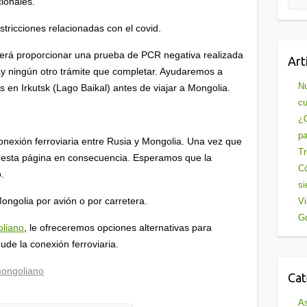
cionales.
tricciones relacionadas con el covid.
erá proporcionar una prueba de PCR negativa realizada
Art
ay ningún otro trámite que completar. Ayudaremos a
Nu
s en Irkutsk (Lago Baikal) antes de viajar a Mongolia.
cu
¿Q
pa
conexión ferroviaria entre Rusia y Mongolia. Una vez que
Tr
s esta página en consecuencia. Esperamos que la
Có
.
si
ongolia por avión o por carretera.
Vi
Gd
liano
, le ofreceremos opciones alternativas para
ude la conexión ferroviaria.
mongoliano
Cat
As