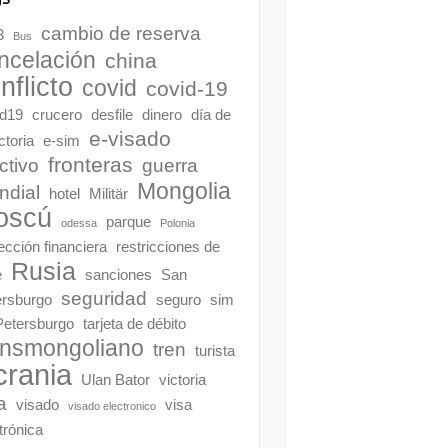
cambio de reserva
3
Bus
ncelación
china
nflicto
covid
covid-19
id19
crucero
desfile
dinero
día de
e-visado
ictoria
e-sim
fronteras
ctivo
guerra
Mongolia
ndial
hotel
Militär
oscú
parque
odessa
Polonia
ección financiera
restricciones de
Rusia
e
sanciones
San
seguridad
ersburgo
seguro
sim
Petersburgo
tarjeta de débito
ansmongoliano
tren
turista
crania
Ulan Bator
victoria
a
visado
visa
visado electronico
trónica