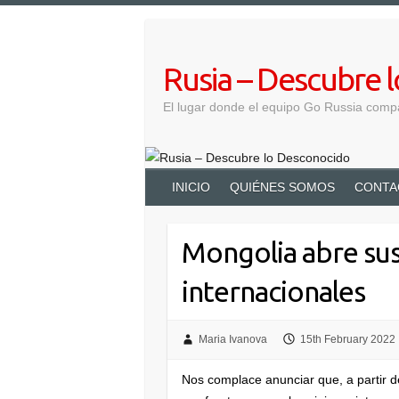
Saltar
al
contenido
Rusia – Descubre 
El lugar donde el equipo Go Russia comp
INICIO
QUIÉNES SOMOS
CONTA
Mongolia abre sus
internacionales
Maria Ivanova
15th February 2022
Nos complace anunciar que, a partir d