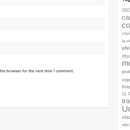
202
ca
co
cov
la v
efe
mu
m
his browser for the next time I comment.
prot
viaj
Pet
St. 
tr
U
vis
elec