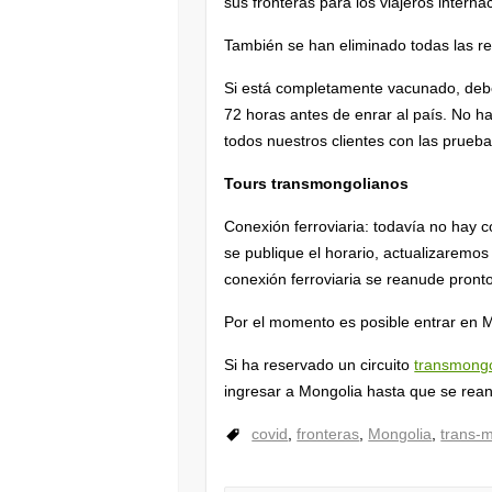
sus fronteras para los viajeros interna
También se han eliminado todas las res
Si está completamente vacunado, deb
72 horas antes de enrar al país. No h
todos nuestros clientes con las prueba
Tours transmongolianos
Conexión ferroviaria: todavía no hay 
se publique el horario, actualizaremo
conexión ferroviaria se reanude pronto
Por el momento es posible entrar en M
Si ha reservado un circuito
transmongo
ingresar a Mongolia hasta que se rean
covid
,
fronteras
,
Mongolia
,
trans-