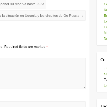
sponer su reserva hasta 2023
Cu
De
 la situación en Ucrania y los circuitos de Go Russia
→
Es
Ev
Ex
Mi
No
ed.
Required fields are marked
*
Com
ju
tu
Te
tu
Ta