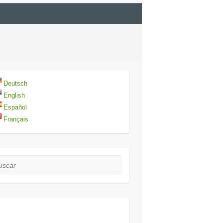
Deutsch
English
Español
Français
car
ículos recientes