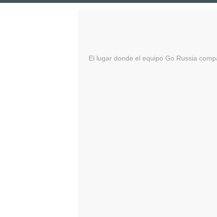
Saltar
al
contenido
Rusia – Descubre 
El lugar donde el equipo Go Russia comp