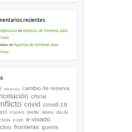
entarios recientes
stgorussia
on
Apertura de fronteras para
ristas
resa
on
Apertura de fronteras para
ristas
gs
cambio de reserva
3
aniversario
ncelación
china
nflicto
covid
covid-19
id19
crucero
desfile
dinero
día de
e-visado
ictoria
e-sim
fronteras
ctivo
guerra