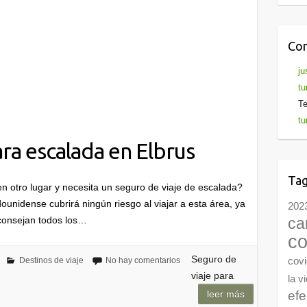
Com
ju
tu
Te
tu
ra escalada en Elbrus
Ta
n otro lugar y necesita un seguro de viaje de escalada?
nidense cubrirá ningún riesgo al viajar a esta área, ya
202
ca
consejan todos los…
co
Seguro de
cov
Destinos de viaje
No hay comentarios
viaje para
la v
leer más
efe