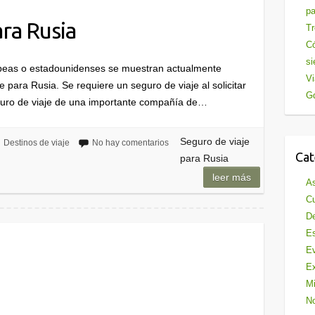
pa
ra Rusia
Tr
Có
si
peas o estadounidenses se muestran actualmente
Vi
e para Rusia. Se requiere un seguro de viaje al solicitar
Gd
guro de viaje de una importante compañía de…
Seguro de viaje
Destinos de viaje
No hay comentarios
Cat
para Rusia
leer más
As
Cu
De
Es
Ev
Ex
Mi
No