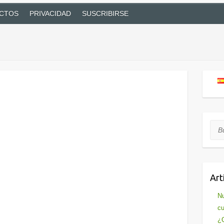
CTOS
PRIVACIDAD
SUSCRIBIRSE
Bus
Art
Nu
cu
¿Q