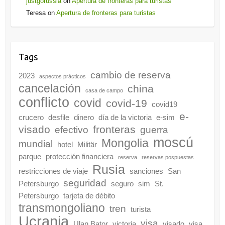
justgorussia
on
Apertura de fronteras para turistas
Teresa
on
Apertura de fronteras para turistas
Tags
cambio de reserva
2023
aspectos prácticos
cancelación
china
casa de campo
conflicto
covid
covid-19
covid19
e-
crucero
desfile
dinero
día de la victoria
e-sim
visado
fronteras
efectivo
guerra
moscú
Mongolia
mundial
hotel
Militär
parque
protección financiera
reserva
reservas pospuestas
Rusia
restricciones de viaje
sanciones
San
seguridad
Petersburgo
seguro
sim
St.
Petersburgo
tarjeta de débito
transmongoliano
tren
turista
Ucrania
visa
Ulan Bator
victoria
visado
visa